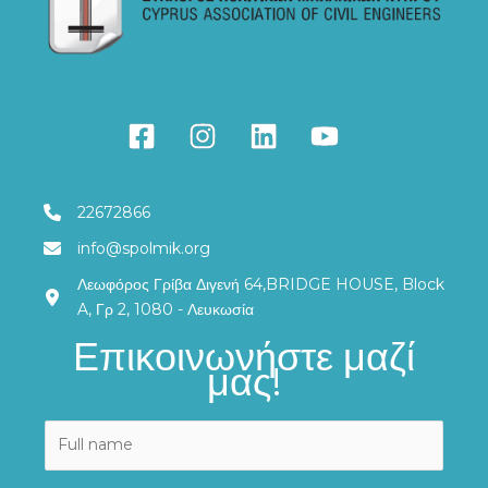
22672866
info@spolmik.org
Λεωφόρος Γρίβα Διγενή 64,BRIDGE HOUSE, Block
A, Γρ 2, 1080 - Λευκωσία
Επικοινωνήστε μαζί
μας!
N
a
m