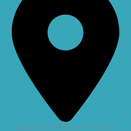
Λεωφόρος Γρίβα Διγενή 64,BRIDGE HOUSE, Block A,