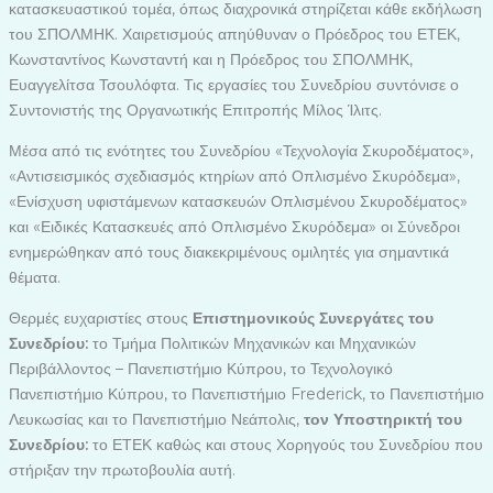
κατασκευαστικού τομέα, όπως διαχρονικά στηρίζεται κάθε εκδήλωση
του ΣΠΟΛΜΗΚ. Χαιρετισμούς απηύθυναν ο Πρόεδρος του ΕΤΕΚ,
Κωνσταντίνος Κωνσταντή και η Πρόεδρος του ΣΠΟΛΜΗΚ,
Ευαγγελίτσα Τσουλόφτα. Τις εργασίες του Συνεδρίου συντόνισε ο
Συντονιστής της Οργανωτικής Επιτροπής Μίλος Ίλιτς.
Μέσα από τις ενότητες του Συνεδρίου «Τεχνολογία Σκυροδέματος»,
«Αντισεισμικός σχεδιασμός κτηρίων από Οπλισμένο Σκυρόδεμα»,
«Ενίσχυση υφιστάμενων κατασκευών Οπλισμένου Σκυροδέματος»
και «Ειδικές Κατασκευές από Οπλισμένο Σκυρόδεμα» οι Σύνεδροι
ενημερώθηκαν από τους διακεκριμένους ομιλητές για σημαντικά
θέματα.
Θερμές ευχαριστίες στους
Επιστημονικούς Συνεργάτες του
Συνεδρίου:
το Τμήμα Πολιτικών Μηχανικών και Μηχανικών
Περιβάλλοντος – Πανεπιστήμιο Κύπρου, το Τεχνολογικό
Πανεπιστήμιο Κύπρου, το Πανεπιστήμιο Frederick, το Πανεπιστήμιο
Λευκωσίας και το Πανεπιστήμιο Νεάπολις,
τον Υποστηρικτή του
Συνεδρίου:
το ΕΤΕΚ καθώς και στους Χορηγούς του Συνεδρίου που
στήριξαν την πρωτοβουλία αυτή.