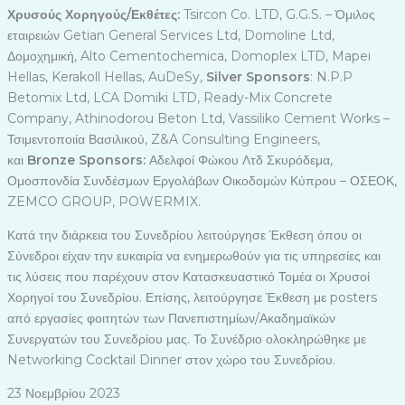
Χρυσούς Χορηγούς/Εκθέτες:
Tsircon Co. LTD, G.G.S. – Όμιλος
εταιρειών Getian General Services Ltd, Domoline Ltd,
Δομοχημική, Alto Cementochemica, Domoplex LTD, Mapei
Hellas, Kerakoll Hellas, AuDeSy,
Silver
Sponsors
: N.P.P
Betomix Ltd, LCA Domiki LTD, Ready-Mix Concrete
Company, Athinodorou Beton Ltd, Vassiliko Cement Works –
Τσιμεντοποιία Βασιλικού, Z&A Consulting Engineers,
και
Bronze
Sponsors
:
Αδελφοί Φώκου Λτδ Σκυρόδεμα,
Ομοσπονδία Συνδέσμων Εργολάβων Οικοδομών Κύπρου – ΟΣΕΟΚ,
ZEMCO GROUP, POWERMIX.
Κατά την διάρκεια του Συνεδρίου λειτούργησε Έκθεση όπου οι
Σύνεδροι είχαν την ευκαιρία να ενημερωθούν για τις υπηρεσίες και
τις λύσεις που παρέχουν στον Κατασκευαστικό Τομέα οι Χρυσοί
Χορηγοί του Συνεδρίου. Επίσης, λειτούργησε Έκθεση με posters
από εργασίες φοιτητών των Πανεπιστημίων/Ακαδημαϊκών
Συνεργατών του Συνεδρίου μας. Το Συνέδριο ολοκληρώθηκε με
Networking Cocktail Dinner στον χώρο του Συνεδρίου.
23 Νοεμβρίου 2023