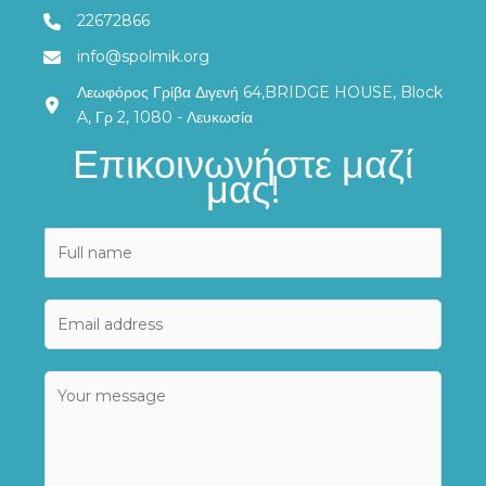
22672866
info@spolmik.org
Λεωφόρος Γρίβα Διγενή 64,BRIDGE HOUSE, Block
A, Γρ 2, 1080 - Λευκωσία
Επικοινωνήστε μαζί
μας!
N
a
m
E
E
e
m
m
*
a
a
i
C
i
l
o
l
N
m
*
a
m
m
e