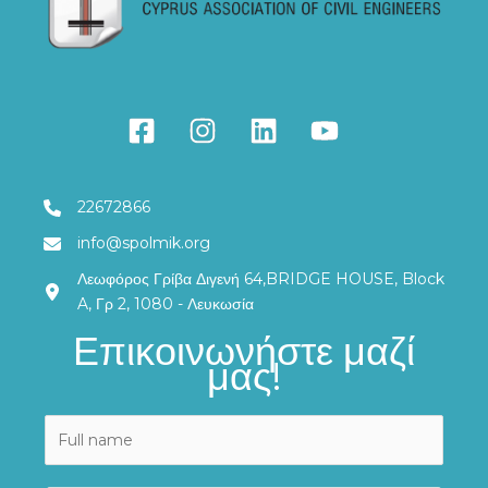
22672866
info@spolmik.org
Λεωφόρος Γρίβα Διγενή 64,BRIDGE HOUSE, Block
A, Γρ 2, 1080 - Λευκωσία
Επικοινωνήστε μαζί
μας!
N
a
m