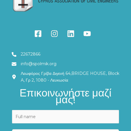
22672866
info@spolmik.org
Λεωφόρος Γρίβα Διγενή 64,BRIDGE HOUSE, Block
A, Γρ 2, 1080 - Λευκωσία
Επικοινωνήστε μαζί
μας!
N
a
m