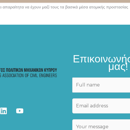
ι απαραίτητα να έχουν μαζί τους τα βασικά μέσα ατομικής προστασίας (
Επικοινωνήσ
μας!
N
a
m
E
e
m
*
a
C
C
i
o