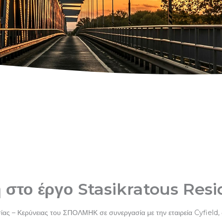
 στο έργο Stasikratous Res
ίας – Κερύνειας του ΣΠΟΛΜΗΚ σε συνεργασία
με την εταιρεία Cyfield