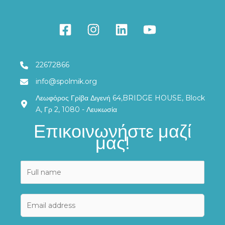
22672866
info@spolmik.org
Λεωφόρος Γρίβα Διγενή 64,BRIDGE HOUSE, Block
A, Γρ 2, 1080 - Λευκωσία
Επικοινωνήστε μαζί
μας!
N
a
m
C
E
e
o
m
*
m
a