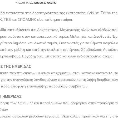
δα εντάσσεται στις δραστηριότητες της εκστρατείας «Vision Zero» της
Κ, ΤΕΕ και ΣΠΟΛΜΗΚ είναι επίσημοι εταίροι.
ίδα απευθύνεται σε:
Αρχιτέκτονες, Μηχανικούς όλων των κλάδων πο
ριοποιούνται στον κατασκευαστικό τομέα, Μελετητές και Διευθυντές Έ
ρύτερο δημόσιο και ιδιωτικό τομέα, Συντονιστές για τα θέματα ασφάλεια
κατά την μελέτη και κατά την εκτέλεση του έργου, Σύμβουλους Ασφάλεια
, Εργολάβους, Εργοδηγούς, Επιστάτες και άλλα ενδιαφερόμενα άτομα.
Σ ΤΗΣ ΗΜΕΡΙΔΑΣ
ίαση περιπτωσιακών μελετών ατυχημάτων στον κατασκευαστικό τομέα
 για την αναγνώριση λανθασμένων πρακτικών και τη λήψη διορθωτικών
 προς αποφυγή επανάληψης παρόμοιων συμβάντων.
Ι ΗΜΕΡΙΔΑΣ
νόηση των λαθών ή/ και παραλήψεων που οδήγησαν στην πρόκληση τ
άτων
υσίαση ασφαλών μεθόδων εργασίας ή/και καλών πρακτικών για την α