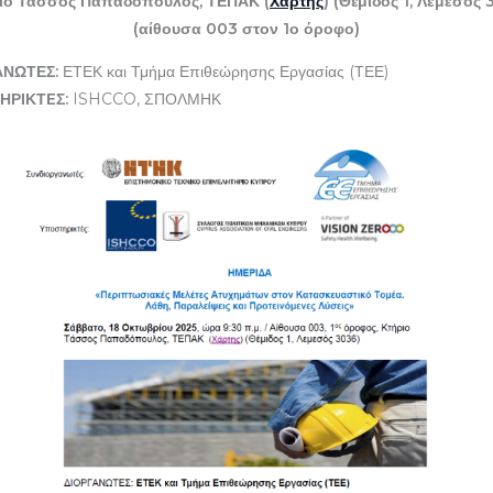
ιο Τάσσος Παπαδόπουλος, ΤΕΠΑΚ (
Χάρτης
) (Θέμιδος 1, Λεμεσός 
(αίθουσα 003 στον 1ο όροφο)
ΑΝΩΤΕΣ:
ΕΤΕΚ και Τμήμα Επιθεώρησης Εργασίας (ΤΕΕ)
ΗΡΙΚΤEΣ:
ISHCCO, ΣΠΟΛΜΗΚ