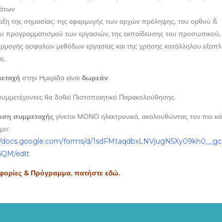
άτων
ειξη της σημασίας: της εφαρμογής των αρχών πρόληψης, του ορθού &
ου προγραμματισμού των εργασιών, της εκπαίδευσης του προσωπικού,
αρμογής ασφαλών μεθόδων εργασίας και της χρήσης κατάλληλου εξοπλ
ς.
ετοχή
στην Ημερίδα είναι
δωρεάν
.
συμμετέχοντες θα δοθεί Πιστοποιητικό Παρακολούθησης.
ωση συμμετοχής
γίνεται ΜΟΝΟ ηλεκτρονικά, ακολουθώντας τον πιο κ
μο:
://docs.google.com/forms/d/1sdFMtaqdbxLNVjugN5Xy09kh0__gc
5QM/edit
ορίες & Πρόγραμμα, πατήστε εδώ.