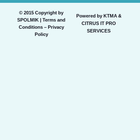
a
g
© 2015 Copyright by
Powered by
KTMA &
e
SPOLMIK |
Terms and
CITRUS IT PRO
*
Conditions – Privacy
SERVICES
Policy