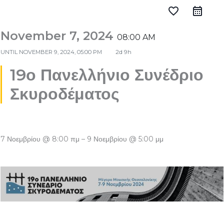
favorite_border
November 7, 2024
08:00 AM
UNTIL
NOVEMBER 9, 2024, 05:00 PM
2d 9h
19ο Πανελλήνιο Συνέδριο
Σκυροδέματος
7 Νοεμβρίου @ 8:00 πμ
–
9 Νοεμβρίου @ 5:00 μμ