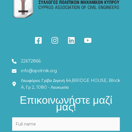
22672866
info@spolmik.org
Λεωφόρος Γρίβα Διγενή 64,BRIDGE HOUSE, Block
A, Γρ 2, 1080 - Λευκωσία
Επικοινωνήστε μαζί
μας!
N
a