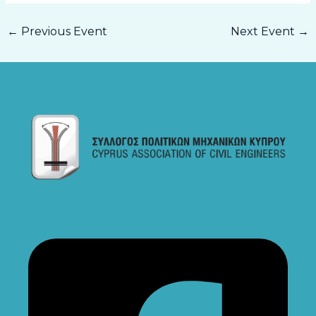
←
Previous Event
Next Event
→