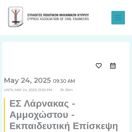
Skip
to
content
favorite_border
May 24, 2025
09:30 AM
UNTIL
MAY 24, 2025, 01:00 PM
3h 30m
ΕΣ Λάρνακας -
Αμμοχώστου -
Εκπαιδευτική Επίσκεψη