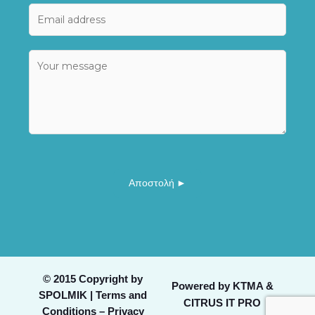
E
e
m
*
a
*
C
i
o
o
l
r
m
*
*
m
e
n
t
o
Αποστολή ►
r
M
e
s
s
a
© 2015 Copyright by
g
Powered by
KTMA &
SPOLMIK |
Terms and
e
CITRUS IT PRO
Conditions – Privacy