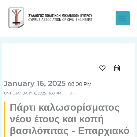
Skip
to
content
favorite_border
January 16, 2025
08:00 PM
UNTIL
JANUARY 16, 2025, 11:00 PM
3h
Πάρτι καλωσορίσματος
νέου έτους και κοπή
βασιλόπιτας - Επαρχιακό