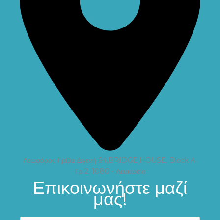
Λεωφόρος Γρίβα Διγενή 64,BRIDGE HOUSE, Block A,
Γρ 2, 1080 - Λευκωσία
Επικοινωνήστε μαζί
μας!