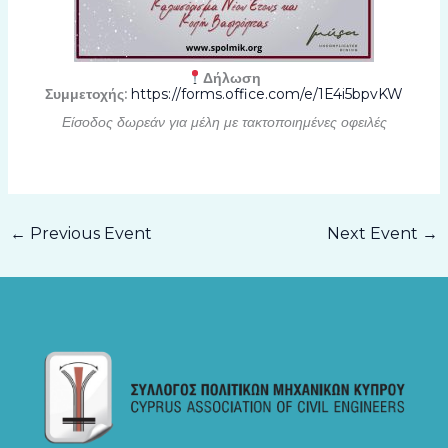
Δήλωση
Συμμετοχής:
https://forms.office.com/e/1E4i5bpvKW
Είσοδος δωρεάν για μέλη με τακτοποιημένες οφειλές
←
Previous Event
Next Event
→